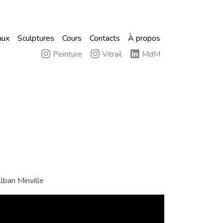
aux
Sculptures
Cours
Contacts
À propos
Peinture
Vitrail
MdM
Alban Minville